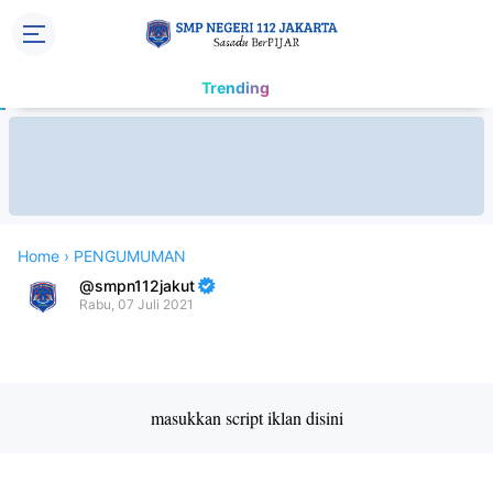
Trending
Home
›
PENGUMUMAN
smpn112jakut
Rabu, 07 Juli 2021
Premium
By
Raushan
Design
masukkan script iklan disini
With
Shroff
Templates