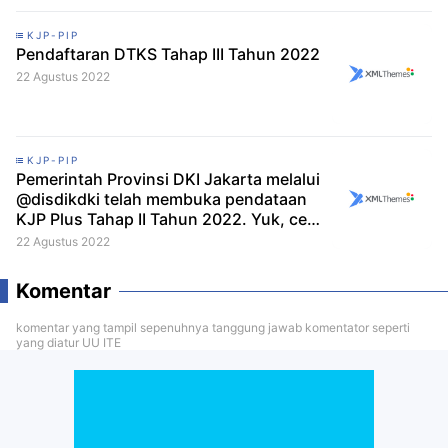
KJP-PIP
Pendaftaran DTKS Tahap III Tahun 2022
22 Agustus 2022
KJP-PIP
Pemerintah Provinsi DKI Jakarta melalui
@disdikdki telah membuka pendataan
KJP Plus Tahap II Tahun 2022. Yuk, cek
infografik berikut untuk lengkapnya!
22 Agustus 2022
Komentar
komentar yang tampil sepenuhnya tanggung jawab komentator seperti
yang diatur UU ITE