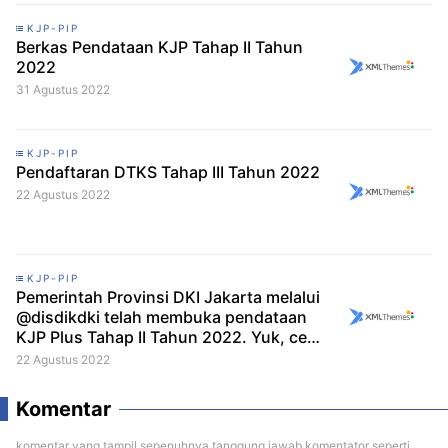
KJP-PIP
Berkas Pendataan KJP Tahap II Tahun
2022
31 Agustus 2022
KJP-PIP
Pendaftaran DTKS Tahap III Tahun 2022
22 Agustus 2022
KJP-PIP
Pemerintah Provinsi DKI Jakarta melalui
@disdikdki telah membuka pendataan
KJP Plus Tahap II Tahun 2022. Yuk, cek
infografik berikut untuk lengkapnya!
22 Agustus 2022
Komentar
komentar yang tampil sepenuhnya tanggung jawab komentator seperti