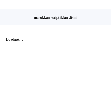
Premium
By
Raushan
Design
masukkan script iklan disini
With
Shroff
Templates