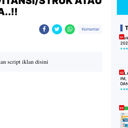
ITANSI/STRUK ATAU
..!!
Komentar
Ber
202
n script iklan disini
SIL
INI
DAN
KWI
LAI