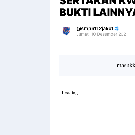
SERTAKAN KW
BUKTI LAINNYA
smpn112jakut
Jumat, 10 Desember 2021
Premium
By
Raushan
Design
masukka
With
Shroff
Templates