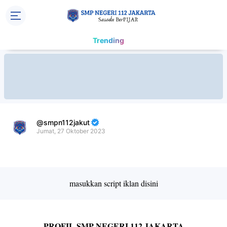
Trending
smpn112jakut
Jumat, 27 Oktober 2023
Premium
By
Raushan
Design
masukkan script iklan disini
With
Shroff
Templates
PROFIL SMP NEGERI 112 JAKARTA