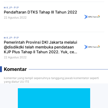
KJP-PIP
Pendaftaran DTKS Tahap III Tahun 2022
22 Agustus 2022
KJP-PIP
Pemerintah Provinsi DKI Jakarta melalui
@disdikdki telah membuka pendataan
KJP Plus Tahap II Tahun 2022. Yuk, cek
infografik berikut untuk lengkapnya!
22 Agustus 2022
Komentar
komentar yang tampil sepenuhnya tanggung jawab komentator seperti
yang diatur UU ITE