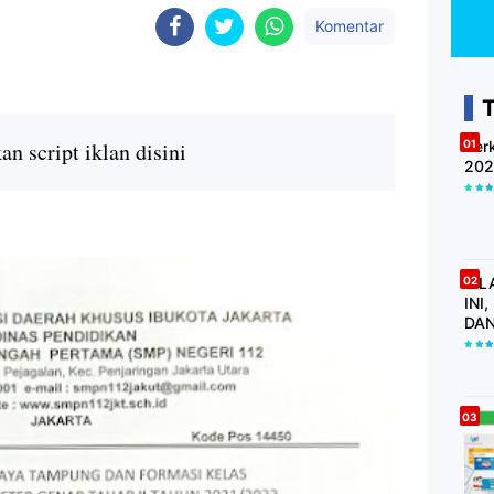
Komentar
n script iklan disini
Ber
202
SIL
INI
DAN
KWI
LAI