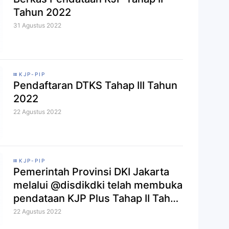
Tahun 2022
31 Agustus 2022
KJP-PIP
Pendaftaran DTKS Tahap III Tahun
2022
22 Agustus 2022
KJP-PIP
Pemerintah Provinsi DKI Jakarta
melalui @disdikdki telah membuka
pendataan KJP Plus Tahap II Tahun
2022. Yuk, cek infografik berikut
22 Agustus 2022
untuk lengkapnya!