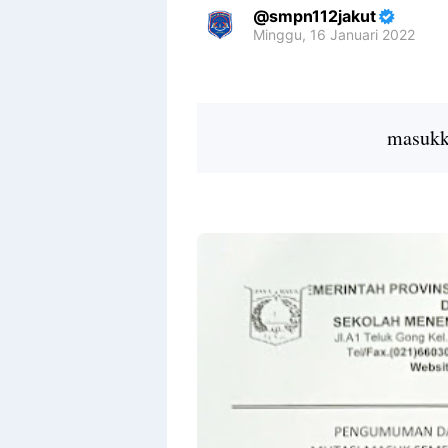
smpn112jakut
Minggu, 16 Januari 2022
Premium
By
Raushan
Design
masukka
With
Shroff
Templates