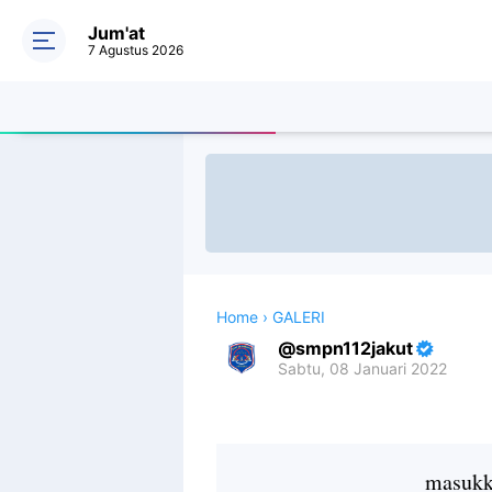
Jum'at
7 Agustus 2026
Home
›
GALERI
smpn112jakut
Sabtu, 08 Januari 2022
Premium
By
Raushan
Design
masukka