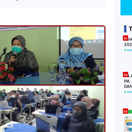
Ber
202
SIL
INI
DAN
KWI
LAI