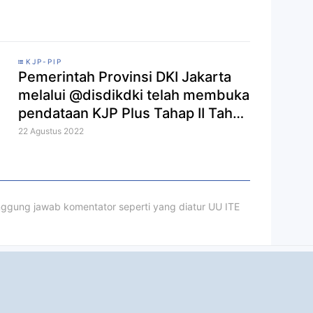
KJP-PIP
Pemerintah Provinsi DKI Jakarta
melalui @disdikdki telah membuka
pendataan KJP Plus Tahap II Tahun
2022. Yuk, cek infografik berikut
22 Agustus 2022
untuk lengkapnya!
ggung jawab komentator seperti yang diatur UU ITE
n Winter Classic at Cotton Bowl