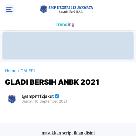
Trending
Home
›
GALERI
GLADI BERSIH ANBK 2021
smpn112jakut
Jumat, 10 September 2021
Premium
By
Raushan
Design
masukkan script iklan disini