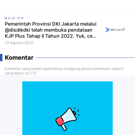
KJP-PIP
Pemerintah Provinsi DKI Jakarta melalui
@disdikdki telah membuka pendataan
KJP Plus Tahap II Tahun 2022. Yuk, cek
infografik berikut untuk lengkapnya!
22 Agustus 2022
Komentar
komentar yang tampil sepenuhnya tanggung jawab komentator seperti
yang diatur UU ITE