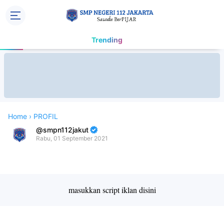
Trending
Home
›
PROFIL
smpn112jakut
Rabu, 01 September 2021
Premium
By
Raushan
Design
masukkan script iklan disini
With
Shroff
Templates