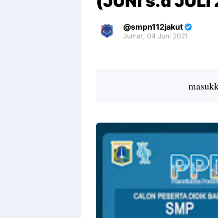
(JUNI s.d JULI
smpn112jakut
Jumat, 04 Juni 2021
Premium
By
Raushan
Design
masukka
With
Shroff
Templates